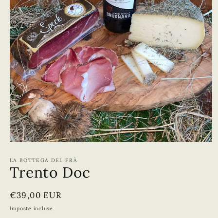
Apri
contenuti
multimediali
LA BOTTEGA DEL FRÀ
Trento Doc
1
in
finestra
modale
Prezzo
€39,00 EUR
di
Imposte incluse.