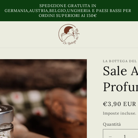
SPEDIZIONE GRATUITA IN
A
GERMANIA,AUSTRIA,BELGIO,UNGHERIA E PAESI BASSI PER
ORDINI SUPERIORI AI 150€
LA BOTTEGA DEL
Sale 
Profu
Prezzo
€3,90 EUR
di
Imposte incluse.
listino
Quantità
Quantità