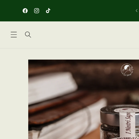
Vai
direttamente
SPEDIZIONE GRATUITA IN ITALIA PER ORDINI SUPERIORI 
ai contenuti
100€
Facebook
Instagram
TikTok
Passa alle
informazioni
sul prodotto