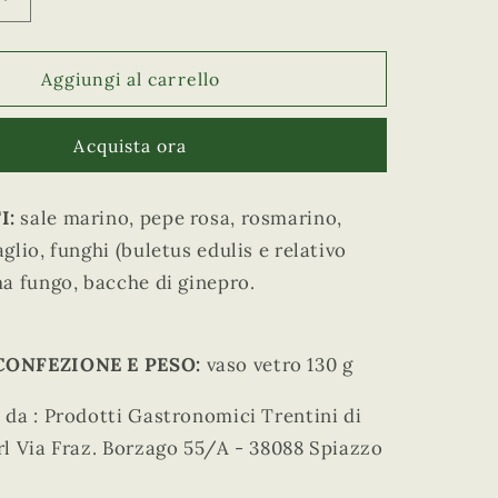
Aumenta
r
quantità
a
per
Sale
Aggiungi al carrello
f
ato
Aromatizzato
i
Profumi
Acquista ora
c
di
Bosco
a
I:
sale marino, pepe rosa, rosmarino,
glio, funghi (buletus edulis e relativo
a fungo, bacche di ginepro.
CONFEZIONE E PESO:
vaso vetro 130 g
da : Prodotti Gastronomici Trentini di
l Via Fraz. Borzago 55/A - 38088 Spiazzo