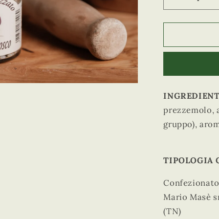
Diminuisci
quantità
per
Sale
Aromatizz
Profumi
di
Bosco
INGREDIENT
prezzemolo, a
gruppo), arom
TIPOLOGIA 
Confezionato 
Mario Masè sr
(TN)