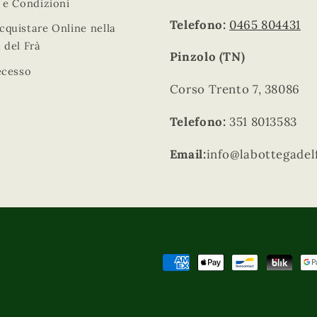
 e Condizioni
Telefono:
0465 804431
quistare Online nella
 del Frà
Pinzolo (TN)
ecesso
Corso Trento 7, 38086
Telefono:
351 8013583
Email:
info@labottegadel
Metodi
di
pagamento